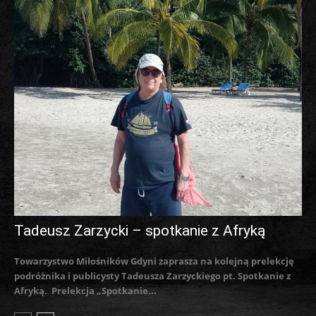
Tadeusz Zarzycki – spotkanie z Afryką
Towarzystwo Miłośników Gdyni zaprasza na kolejną prelekcję
podróżnika i publicysty Tadeusza Zarzyckiego pt. Spotkanie z
Afryką. Prelekcja „Spotkanie...