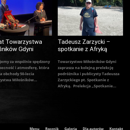
at Towarzystwa
Tadeusz Zarzycki –
śników Gdyni
spotkanie z Afryką
jemy za wspólnie spędzony
Towarzystwo Miłośników Gdyni
becność i atmosferę, która
zaprasza na kolejną prelekcję
a obchody 50-lecia
podróżnika i publicysty Tadeusza
ystwa Miłośników...
Zarzyckiego pt. Spotkanie z
Afryką. Prelekcja „Spotkanie...
Menu
Rocznik
Galeria
Dla autorów
Kontakt