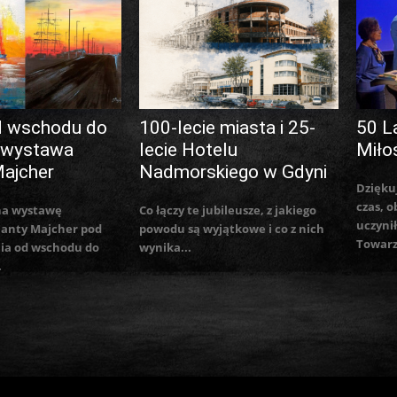
d wschodu do
100-lecie miasta i 25-
50 L
 wystawa
lecie Hotelu
Miło
Majcher
Nadmorskiego w Gdyni
Dzięku
czas, o
na wystawę
Co łączy te jubileusze, z jakiego
uczynił
lanty Majcher pod
powodu są wyjątkowe i co z nich
Towarz
ia od wschodu do
wynika...
.