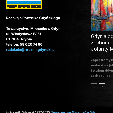
Redakcja Rocznika Gdyńskiego
Towarzystwo Miłośników Gdyni
ul. Władysława IV 51
Gdynia o
81-384 Gdynia
zachodu,
telefon: 58 620 74 66
Jolanty 
redakcja@rocznikgdynski.pl
Zapraszamy 
malarstwa Jo
tytułem Gdyn
zachodu, do..
© Rocznik Gdyński 1977-2025,
Towarzystwo Miłośników Gdyni