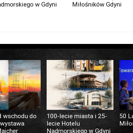
admorskiego w Gdyni
Miłośników Gdyni
d wschodu do
100-lecie miasta i 25-
50 L
 wystawa
lecie Hotelu
Miło
Majcher
Nadmorskiego w Gdyni