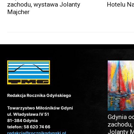
zachodu, wystawa Jolanty
Hotelu N
Majcher
Redakcja Rocznika Gdyńskiego
Towarzystwo Miłośników Gdyni
ul. Władysława IV 51
Gdynia o
81-384 Gdynia
zachodu,
telefon: 58 620 74 66
Jolanty 
redakcja@rocznikgdynski.pl