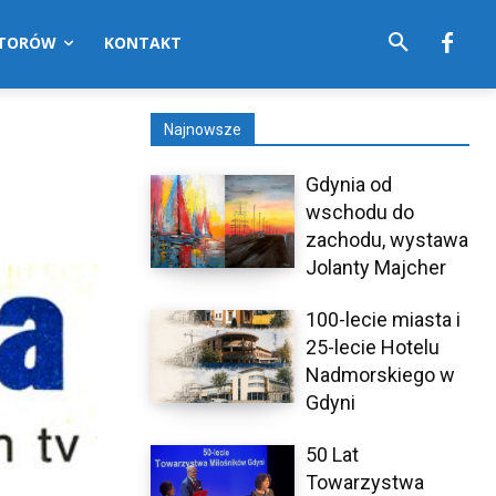
UTORÓW
KONTAKT
Najnowsze
Gdynia od
wschodu do
zachodu, wystawa
Jolanty Majcher
100-lecie miasta i
25-lecie Hotelu
Nadmorskiego w
Gdyni
50 Lat
Towarzystwa