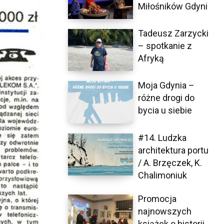
Miłośników Gdyni
Tadeusz Zarzycki
– spotkanie z
Afryką
Moja Gdynia –
różne drogi do
bycia u siebie
#14. Ludzka
architektura portu
/ A. Brzęczek, K.
Chalimoniuk
Promocja
najnowszych
książek o historii