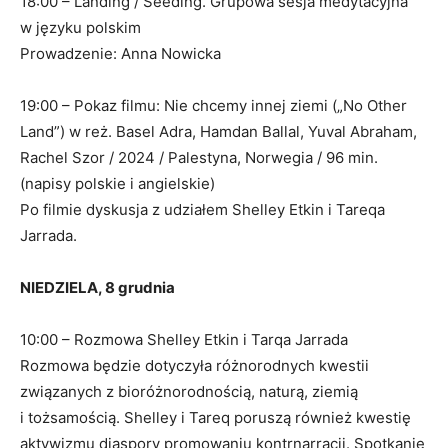
18:00 – Landing / Seeding. Grupowa sesja medytacyjna
w języku polskim
Prowadzenie: Anna Nowicka
19:00 – Pokaz filmu: Nie chcemy innej ziemi („No Other
Land”) w reż. Basel Adra, Hamdan Ballal, Yuval Abraham,
Rachel Szor / 2024 / Palestyna, Norwegia / 96 min.
(napisy polskie i angielskie)
Po filmie dyskusja z udziałem Shelley Etkin i Tareqa
Jarrada.
NIEDZIELA, 8 grudnia
10:00 – Rozmowa Shelley Etkin i Tarqa Jarrada
Rozmowa będzie dotyczyła różnorodnych kwestii
związanych z bioróżnorodnością, naturą, ziemią
i tożsamością. Shelley i Tareq poruszą również kwestię
aktywizmu diaspory promowaniu kontrnarracji. Spotkanie