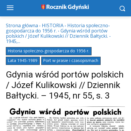
Strona główna
HISTORIA
Historia społeczno-
gospodarcza do 1956 r.
Gdynia wśród portów
polskich / Józef Kulikowski // Dziennik Bałtycki. -
1945,...
Historia społeczno-gospodarcza do 1956 r.
Lata 1945-1989
Port w prasie i czasopismach
Gdynia wśród portów polskich
/ Józef Kulikowski // Dziennik
Bałtycki. – 1945, nr 55, s. 3