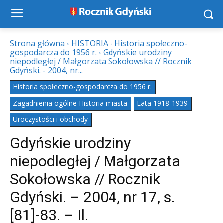
Strona główna
HISTORIA
Historia społeczno-
gospodarcza do 1956 r.
Gdyńskie urodziny
niepodległej / Małgorzata Sokołowska // Rocznik
Gdyński. - 2004, nr...
Historia społeczno-gospodarcza do 1956 r.
Zagadnienia ogólne Historia miasta
Lata 1918-1939
Uroczystości i obchody
Gdyńskie urodziny
niepodległej / Małgorzata
Sokołowska // Rocznik
Gdyński. – 2004, nr 17, s.
[81]-83. – Il.