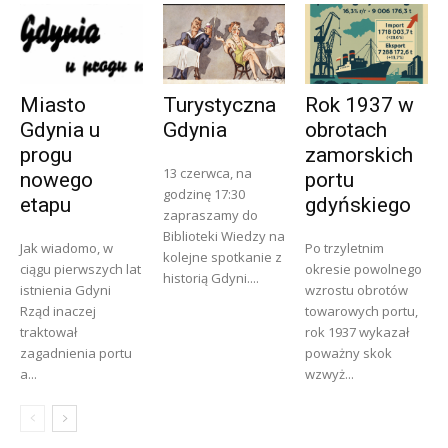
Miasto
Turystyczna
Rok 1937 w
Gdynia u
Gdynia
obrotach
progu
zamorskich
13 czerwca, na
nowego
portu
godzinę 17:30
etapu
gdyńskiego
zapraszamy do
Biblioteki Wiedzy na
Jak wiadomo, w
Po trzyletnim
kolejne spotkanie z
ciągu pierwszych lat
okresie powolnego
historią Gdyni....
istnienia Gdyni
wzrostu obrotów
Rząd inaczej
towarowych portu,
traktował
rok 1937 wykazał
zagadnienia portu
poważny skok
a...
wzwyż...