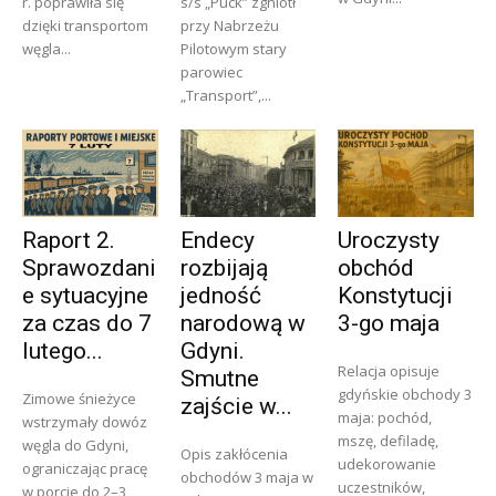
r. poprawiła się
s/s „Puck” zgniótł
dzięki transportom
przy Nabrzeżu
węgla...
Pilotowym stary
parowiec
„Transport”,...
Raport 2.
Endecy
Uroczysty
Sprawozdani
rozbijają
obchód
e sytuacyjne
jedność
Konstytucji
za czas do 7
narodową w
3-go maja
lutego...
Gdyni.
Relacja opisuje
Smutne
gdyńskie obchody 3
Zimowe śnieżyce
zajście w...
maja: pochód,
wstrzymały dowóz
mszę, defiladę,
węgla do Gdyni,
Opis zakłócenia
udekorowanie
ograniczając pracę
obchodów 3 maja w
uczestników,
w porcie do 2–3