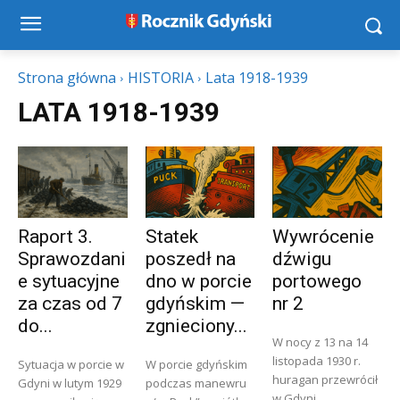
Strona główna
HISTORIA
Lata 1918-1939
LATA 1918-1939
Raport 3.
Statek
Wywrócenie
Sprawozdani
poszedł na
dźwigu
e sytuacyjne
dno w porcie
portowego
za czas od 7
gdyńskim —
nr 2
do...
zgnieciony...
W nocy z 13 na 14
listopada 1930 r.
Sytuacja w porcie w
W porcie gdyńskim
huragan przewrócił
Gdyni w lutym 1929
podczas manewru
w Gdyni...