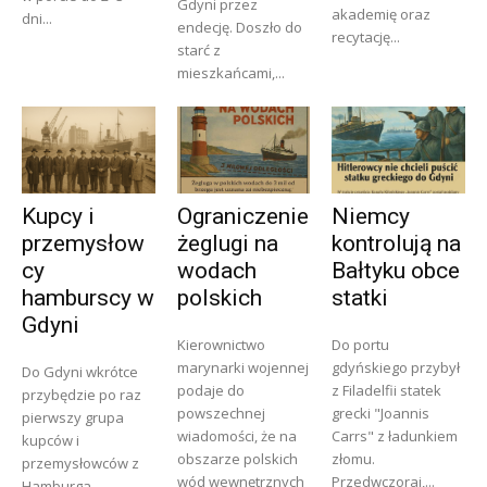
Gdyni przez
akademię oraz
dni...
endecję. Doszło do
recytację...
starć z
mieszkańcami,...
Kupcy i
Ograniczenie
Niemcy
przemysłow
żeglugi na
kontrolują na
cy
wodach
Bałtyku obce
hamburscy w
polskich
statki
Gdyni
Kierownictwo
Do portu
marynarki wojennej
gdyńskiego przybył
Do Gdyni wkrótce
podaje do
z Filadelfii statek
przybędzie po raz
powszechnej
grecki "Joannis
pierwszy grupa
wiadomości, że na
Carrs" z ładunkiem
kupców i
obszarze polskich
złomu.
przemysłowców z
wód wewnętrznych
Przedwczoraj,...
Hamburga,