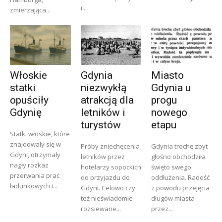
i...
zmierzająca...
Włoskie
Gdynia
Miasto
statki
niezwykłą
Gdynia u
opuściły
atrakcją dla
progu
Gdynię
letników i
nowego
turystów
etapu
Statki włoskie, które
znajdowały się w
Próby zniechęcenia
Gdynia trochę zbyt
Gdyni, otrzymały
letników przez
głośno obchodziła
nagły rozkaz
hotelarzy sopockich
święto swego
przerwania prac
do przyjazdu do
oddłużenia. Radość
ładunkowych i...
Gdyni. Celowo czy
z powodu przejęcia
też nieświadomie
długów miasta
rozsiewane...
przez...