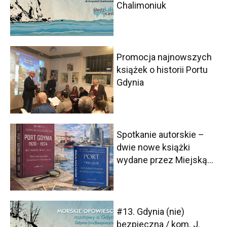
Chalimoniuk
Promocja najnowszych
książek o historii Portu
Gdynia
Spotkanie autorskie –
dwie nowe książki
wydane przez Miejską...
#13. Gdynia (nie)
bezpieczna / kom. J.