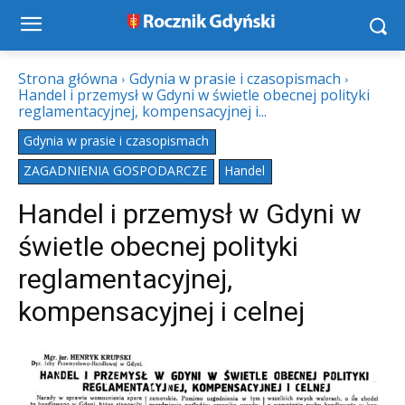
Strona główna
Gdynia w prasie i czasopismach
Handel i przemysł w Gdyni w świetle obecnej polityki
reglamentacyjnej, kompensacyjnej i...
Gdynia w prasie i czasopismach
ZAGADNIENIA GOSPODARCZE
Handel
Handel i przemysł w Gdyni w
świetle obecnej polityki
reglamentacyjnej,
kompensacyjnej i celnej