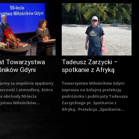
at Towarzystwa
Tadeusz Zarzycki –
śników Gdyni
spotkanie z Afryką
jemy za wspólnie spędzony
Towarzystwo Miłośników Gdyni
becność i atmosferę, która
zaprasza na kolejną prelekcję
a obchody 50-lecia
podróżnika i publicysty Tadeusza
ystwa Miłośników...
Zarzyckiego pt. Spotkanie z
Afryką. Prelekcja „Spotkanie...