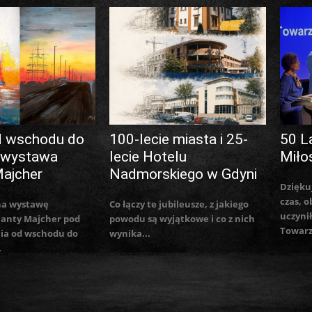
d wschodu do
100-lecie miasta i 25-
50 L
 wystawa
lecie Hotelu
Miło
Majcher
Nadmorskiego w Gdyni
Dzięku
czas, o
na wystawę
Co łączy te jubileusze, z jakiego
uczynił
lanty Majcher pod
powodu są wyjątkowe i co z nich
Towarz
ia od wschodu do
wynika...
.