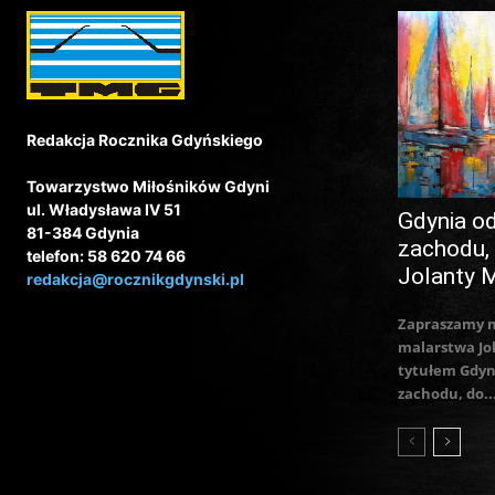
Redakcja Rocznika Gdyńskiego
Towarzystwo Miłośników Gdyni
ul. Władysława IV 51
Gdynia o
81-384 Gdynia
zachodu,
telefon: 58 620 74 66
Jolanty 
redakcja@rocznikgdynski.pl
Zapraszamy 
malarstwa Jo
tytułem Gdyn
zachodu, do..