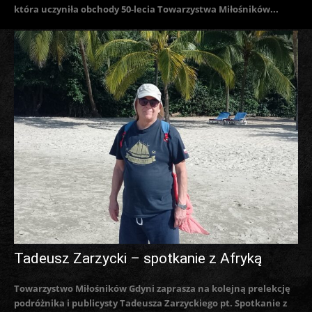
która uczyniła obchody 50-lecia Towarzystwa Miłośników...
Tadeusz Zarzycki – spotkanie z Afryką
Towarzystwo Miłośników Gdyni zaprasza na kolejną prelekcję
podróżnika i publicysty Tadeusza Zarzyckiego pt. Spotkanie z