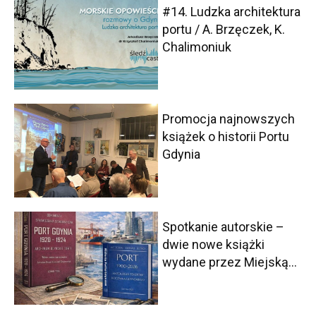
#14. Ludzka architektura
portu / A. Brzęczek, K.
Chalimoniuk
Promocja najnowszych
książek o historii Portu
Gdynia
Spotkanie autorskie –
dwie nowe książki
wydane przez Miejską...