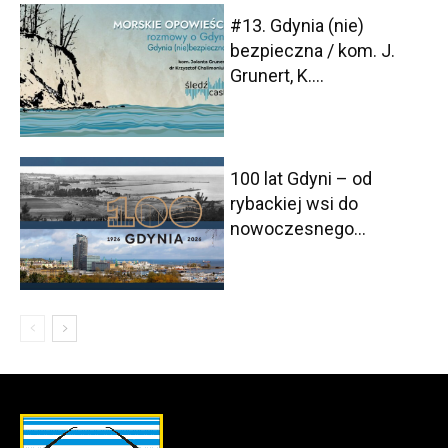
#13. Gdynia (nie)
bezpieczna / kom. J.
Grunert, K....
100 lat Gdyni – od
rybackiej wsi do
nowoczesnego...