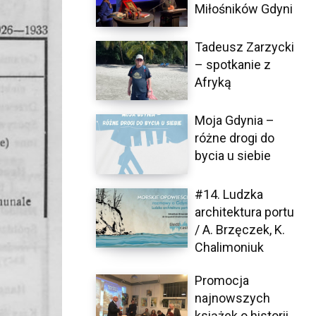
Miłośników Gdyni
Tadeusz Zarzycki
– spotkanie z
Afryką
Moja Gdynia –
różne drogi do
bycia u siebie
#14. Ludzka
architektura portu
/ A. Brzęczek, K.
Chalimoniuk
Promocja
najnowszych
książek o historii