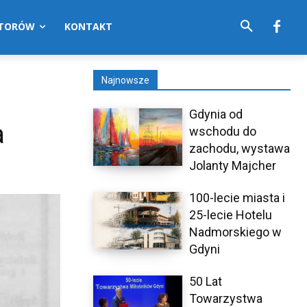
UTORÓW
KONTAKT
Najnowsze
Gdynia od
a
wschodu do
zachodu, wystawa
Jolanty Majcher
100-lecie miasta i
25-lecie Hotelu
Nadmorskiego w
Gdyni
50 Lat
Towarzystwa