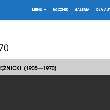
MENU
ROCZNIK
GALERIA
DLA A
70