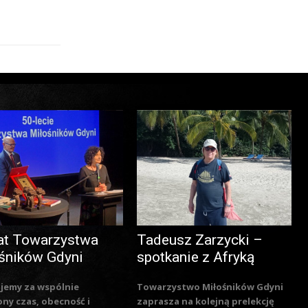
at Towarzystwa
Tadeusz Zarzycki –
śników Gdyni
spotkanie z Afryką
jemy za wspólnie
Towarzystwo Miłośników Gdyni
ny czas, obecność i
zaprasza na kolejną prelekcję