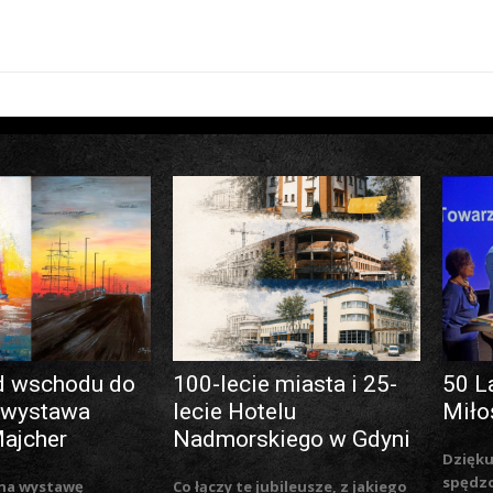
d wschodu do
100-lecie miasta i 25-
50 L
 wystawa
lecie Hotelu
Miło
Majcher
Nadmorskiego w Gdyni
Dzięku
spędzo
na wystawę
Co łączy te jubileusze, z jakiego