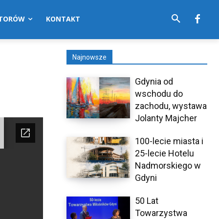
UTORÓW
KONTAKT
Najnowsze
Gdynia od
wschodu do
zachodu, wystawa
Jolanty Majcher
100-lecie miasta i
25-lecie Hotelu
Nadmorskiego w
Gdyni
50 Lat
Towarzystwa