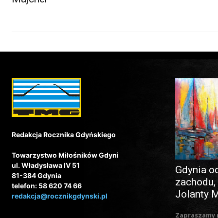
Redakcja Rocznika Gdyńskiego
Towarzystwo Miłośników Gdyni
ul. Władysława IV 51
Gdynia o
81-384 Gdynia
zachodu,
telefon: 58 620 74 66
Jolanty 
redakcja@rocznikgdynski.pl
Zapraszamy 