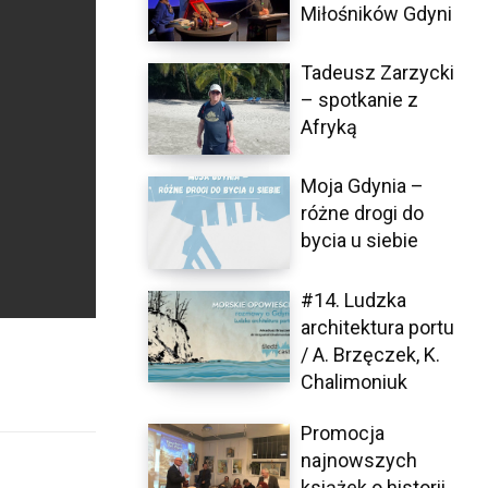
Miłośników Gdyni
Tadeusz Zarzycki
– spotkanie z
Afryką
Moja Gdynia –
różne drogi do
bycia u siebie
#14. Ludzka
architektura portu
/ A. Brzęczek, K.
Chalimoniuk
Promocja
najnowszych
książek o historii