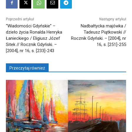
Poprzedni artykuł
Następny artykuł
“Wiadomości Gdyńskie” –
Nadbałtycka majówka /
dzieło życia Ronalda Henryka
Tadeusz Piątkowski //
Łanieckiego / Eligiusz Józef
Rocznik Gdyński. – [2004], nr
Sitek // Rocznik Gdyński. –
16, s. [251]-255
[2004], nr 16, s. [233]-243
Przeczytaj również