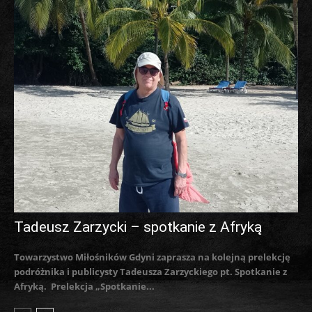
Tadeusz Zarzycki – spotkanie z Afryką
Towarzystwo Miłośników Gdyni zaprasza na kolejną prelekcję
podróżnika i publicysty Tadeusza Zarzyckiego pt. Spotkanie z
Afryką. Prelekcja „Spotkanie...