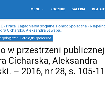
MENU
ROCZNIK
GALERIA
DLA A
NE
Praca. Zagadnienia socjalne. Pomoc Społeczna
Niepełn
dra Cicharska, Aleksandra Szwaba...
ocjologiczne. Patologia społeczna
 w przestrzeni publicznej
ra Cicharska, Aleksandra
i. – 2016, nr 28, s. 105-11