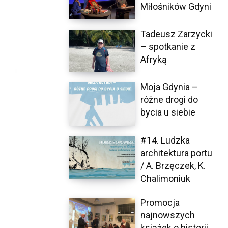
Miłośników Gdyni
Tadeusz Zarzycki
– spotkanie z
Afryką
Moja Gdynia –
różne drogi do
bycia u siebie
#14. Ludzka
architektura portu
/ A. Brzęczek, K.
Chalimoniuk
Promocja
najnowszych
książek o historii