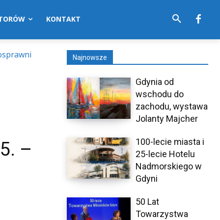
UTORÓW
KONTAKT
osprawni
Najnowsze
Gdynia od
wschodu do
zachodu, wystawa
Jolanty Majcher
100-lecie miasta i
5. –
25-lecie Hotelu
Nadmorskiego w
Gdyni
50 Lat
Towarzystwa