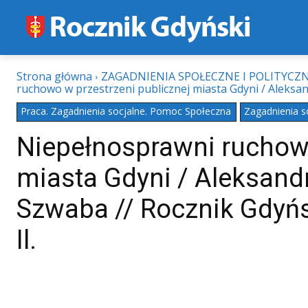
Strona główna
ZAGADNIENIA SPOŁECZNE I POLITYCZ
ruchowo w przestrzeni publicznej miasta Gdyni / Aleksan
Praca. Zagadnienia socjalne. Pomoc Społeczna
Zagadnienia s
Niepełnosprawni ruchowo
miasta Gdyni / Aleksand
Szwaba // Rocznik Gdyńsk
Il.