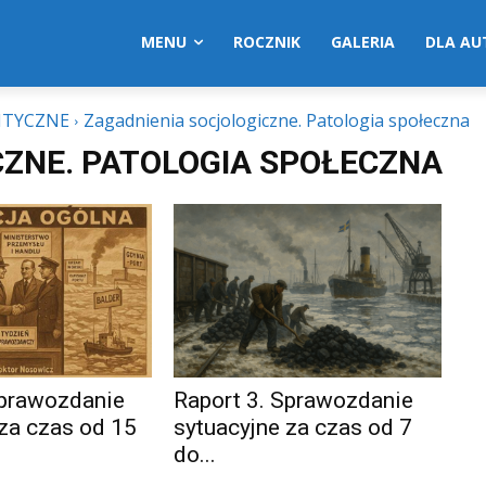
MENU
ROCZNIK
GALERIA
DLA A
ITYCZNE
Zagadnienia socjologiczne. Patologia społeczna
CZNE. PATOLOGIA SPOŁECZNA
Sprawozdanie
Raport 3. Sprawozdanie
 za czas od 15
sytuacyjne za czas od 7
do...