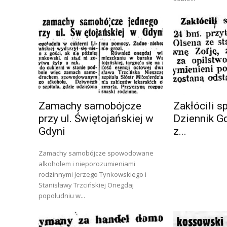
Zamachy samobójcze
Zakłócili s
przy ul. Świętojańskiej w
Dziennik G
Gdyni
z...
Zamachy samobójcze spowodowane
alkoholem i nieporozumieniami
rodzinnymi Jerzego Tynkowskiego i
Stanisławy Trzcińskiej Onegdaj
popołudniu w...