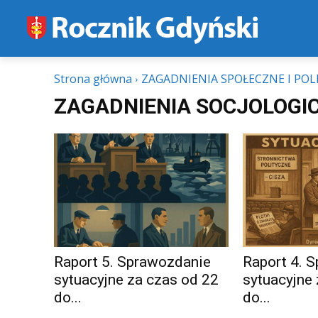
Strona główna
ZAGADNIENIA SPOŁECZNE I POL
ZAGADNIENIA SOCJOLOGI
Raport 5. Sprawozdanie
Raport 4. 
sytuacyjne za czas od 22
sytuacyjne
do...
do...