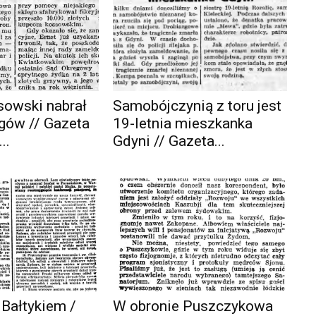
sowski nabrał
Samobójczynią z toru jest
gów // Gazeta
19-letnia mieszkanka
..
Gdyni // Gazeta...
 Bałtykiem /
W obronie Puszczykowa