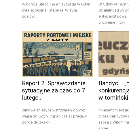
W końcu lutego 1929 r. sytuacja w Gdyni
W Gdyni w 1929 r
była spokojna i stabilna. Wizyta
działalności wyw
posłów...
antypaństwowej.
problemem był...
Raport 2. Sprawozdanie
Bandyci i 
sytuacyjne za czas do 7
konkurencja
lutego...
witomińsk
Zimowe śnieżyce wstrzymały dowóz
Inkasent mleczarn
węgla do Gdyni, ograniczając pracę w
przez bandytów Wczoraj wieczorem
porcie do 2–3 dni...
szosą z Witomina
sobie...