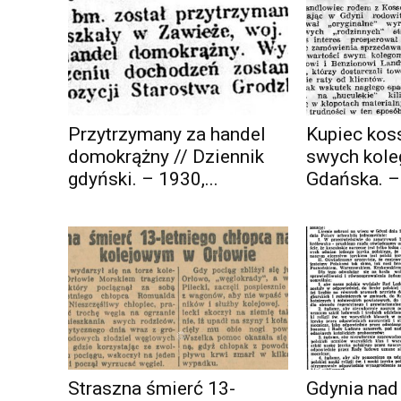
Przytrzymany za handel
Kupiec kos
domokrążny // Dziennik
swych kole
gdyński. – 1930,...
Gdańska. –.
Straszna śmierć 13-
Gdynia nad