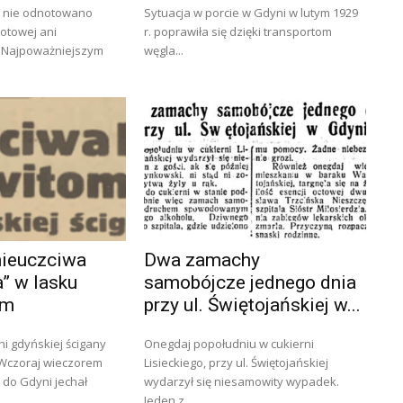
. nie odnotowano
Sytuacja w porcie w Gdyni w lutym 1929
rotowej ani
r. poprawiła się dzięki transportom
 Najpoważniejszym
węgla...
„nieuczciwa
Dwa zamachy
” w lasku
samobójcze jednego dnia
im
przy ul. Świętojańskiej w...
i gdyńskiej ścigany
Onegdaj popołudniu w cukierni
Lisieckiego, przy ul. Świętojańskiej
 do Gdyni jechał
wydarzył się niesamowity wypadek.
Jeden z...