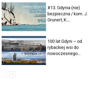
#13. Gdynia (nie)
bezpieczna / kom. J.
Grunert, K....
100 lat Gdyni – od
rybackiej wsi do
nowoczesnego...