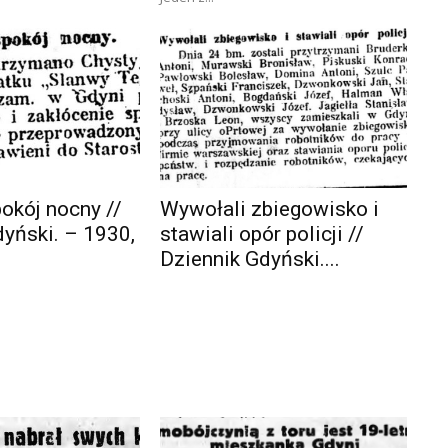
pokój nocny //
Wywołali zbiegowisko i
dyński. – 1930,
stawiali opór policji //
Dziennik Gdyński....