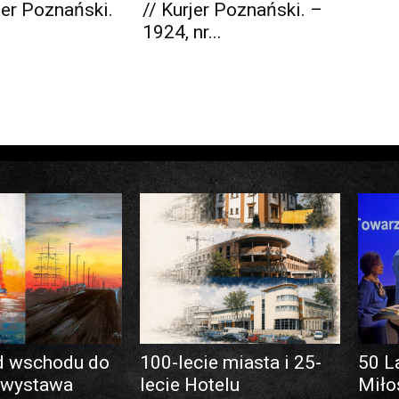
rjer Poznański.
// Kurjer Poznański. –
1924, nr...
d wschodu do
100-lecie miasta i 25-
50 L
 wystawa
lecie Hotelu
Miło