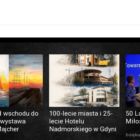
d wschodu do
100-lecie miasta i 25-
50 L
 wystawa
lecie Hotelu
Miło
Majcher
Nadmorskiego w Gdyni
Dzięku