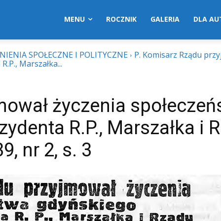
MENU
ROCZNIK
GALERIA
DLA A
NIENIA SPOŁECZNE I POLITYCZNE
P. Komisarz Rządu prz
.P., Marszałka...
jmował życzenia społeczeń
ydenta R.P., Marszałka i 
, nr 2, s. 3