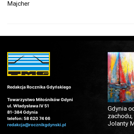
Majcher
Redakcja Rocznika Gdyńskiego
Towarzystwo Miłośników Gdyni
ul. Władysława IV 51
Gdynia o
81-384 Gdynia
zachodu,
telefon: 58 620 74 66
Jolanty 
redakcja@rocznikgdynski.pl