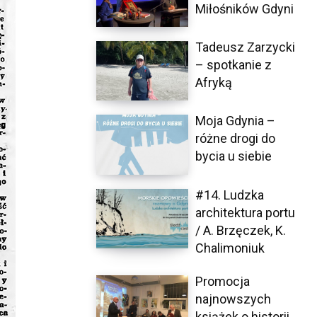
Miłośników Gdyni
Tadeusz Zarzycki
– spotkanie z
Afryką
Moja Gdynia –
różne drogi do
bycia u siebie
#14. Ludzka
architektura portu
/ A. Brzęczek, K.
Chalimoniuk
Promocja
najnowszych
książek o historii