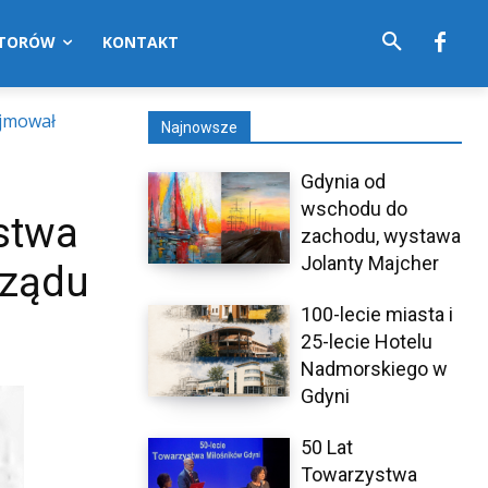
UTORÓW
KONTAKT
yjmował
Najnowsze
Gdynia od
wschodu do
stwa
zachodu, wystawa
Jolanty Majcher
Rządu
100-lecie miasta i
25-lecie Hotelu
Nadmorskiego w
Gdyni
50 Lat
Towarzystwa