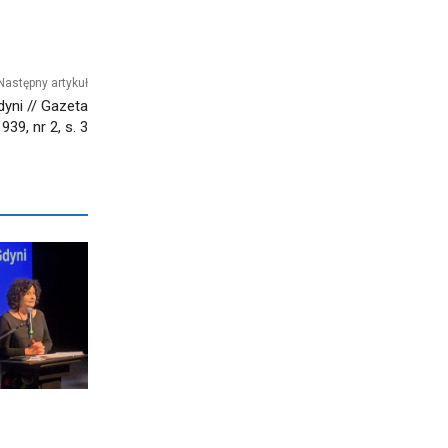
Następny artykuł
yni // Gazeta
39, nr 2, s. 3