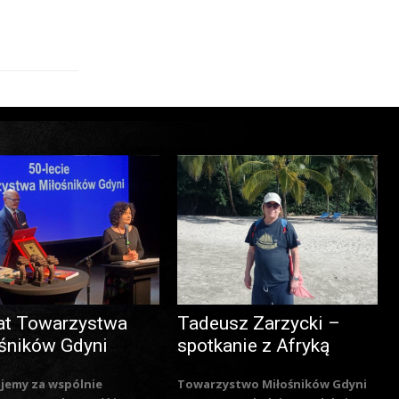
at Towarzystwa
Tadeusz Zarzycki –
śników Gdyni
spotkanie z Afryką
jemy za wspólnie
Towarzystwo Miłośników Gdyni