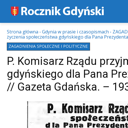
Strona główna
Gdynia w prasie i czasopismach
ZAGAD
życzenia społeczeństwa gdyńskiego dla Pana Prezydenta R
ZAGADNIENIA SPOŁECZNE I POLITYCZNE
P. Komisarz Rządu przy
gdyńskiego dla Pana Prez
// Gazeta Gdańska. – 1939