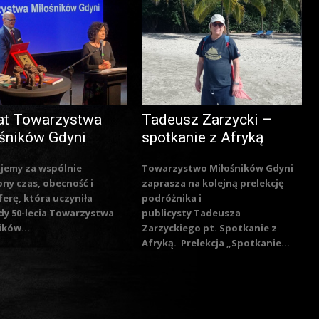
at Towarzystwa
Tadeusz Zarzycki –
śników Gdyni
spotkanie z Afryką
jemy za wspólnie
Towarzystwo Miłośników Gdyni
ny czas, obecność i
zaprasza na kolejną prelekcję
erę, która uczyniła
podróżnika i
y 50-lecia Towarzystwa
publicysty Tadeusza
ików...
Zarzyckiego pt. Spotkanie z
Afryką. Prelekcja „Spotkanie...