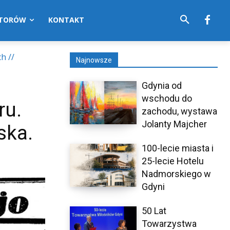
UTORÓW
KONTAKT
h //
Najnowsze
Gdynia od
wschodu do
ru.
zachodu, wystawa
Jolanty Majcher
ska.
100-lecie miasta i
25-lecie Hotelu
Nadmorskiego w
Gdyni
50 Lat
Towarzystwa