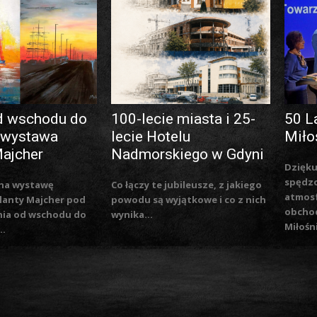
d wschodu do
100-lecie miasta i 25-
50 L
 wystawa
lecie Hotelu
Miło
Majcher
Nadmorskiego w Gdyni
Dzięku
spędzo
na wystawę
Co łączy te jubileusze, z jakiego
atmosf
lanty Majcher pod
powodu są wyjątkowe i co z nich
obchod
nia od wschodu do
wynika...
Miłośn
..