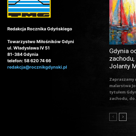
Redakcja Rocznika Gdyńskiego
Towarzystwo Miłośników Gdyni
ul. Władysława IV 51
Gdynia o
81-384 Gdynia
zachodu,
telefon: 58 620 74 66
Jolanty 
redakcja@rocznikgdynski.pl
Zapraszamy 
malarstwa Jo
tytułem Gdy
zachodu, do.