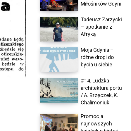
Miłośników Gdyni
Tadeusz Zarzycki
– spotkanie z
Afryką
Moja Gdynia –
różne drogi do
bycia u siebie
#14. Ludzka
architektura portu
/ A. Brzęczek, K.
Chalimoniuk
Promocja
najnowszych
książek o historii