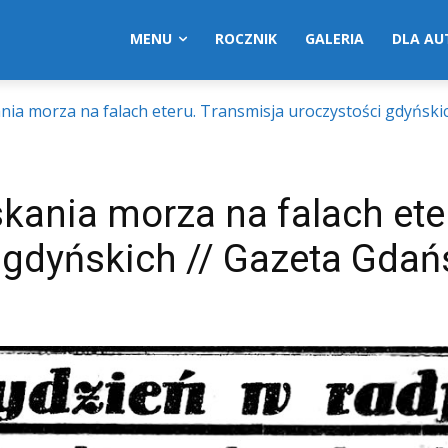
MENU
ROCZNIK
GALERIA
DLA A
nia morza na falach eteru. Transmisja uroczystości gdyńskic
kania morza na falach ete
 gdyńskich // Gazeta Gdań