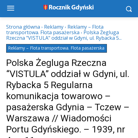
Strona główna
Reklamy
Reklamy – Flota
transportowa. Flota pasażerska
Polska Żegluga
Rzeczna "VISTULA" oddział w Gdyni, ul. Rybacka 5...
Reklamy – Flota transportowa. Flota pasażerska
Polska Żegluga Rzeczna
“VISTULA” oddział w Gdyni, ul.
Rybacka 5 Regularna
komunikacja towarowo –
pasażerska Gdynia – Tczew –
Warszawa // Wiadomości
Portu Gdyńskiego. – 1939, nr