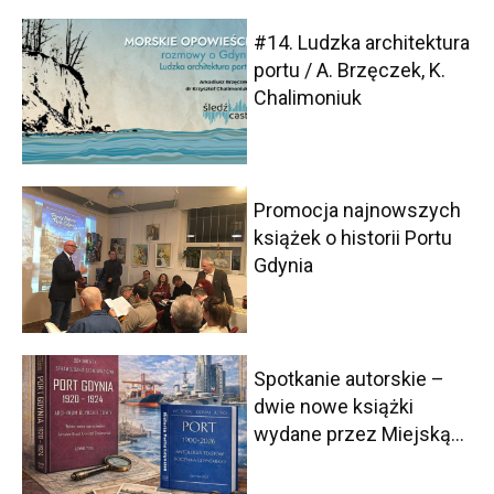
#14. Ludzka architektura
portu / A. Brzęczek, K.
Chalimoniuk
Promocja najnowszych
książek o historii Portu
Gdynia
Spotkanie autorskie –
dwie nowe książki
wydane przez Miejską...