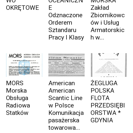
WO
OCEANICZN
MORSKA
OKRĘTOWE
E
Zakład
Odznaczone
Zbiornikowc
Orderem
ów i Usług
Sztandaru
Armatorskic
Pracy I Klasy
h w...
MORS
American
ŻEGLUGA
Morska
American
POLSKA
Obsługa
Scantic Line
FLOTA
Radiowa
w Polsce
PRZEDSIĘBI
Statków
Komunikacja
ORSTWA *
pasażerska
GDYNIA
towarowa...