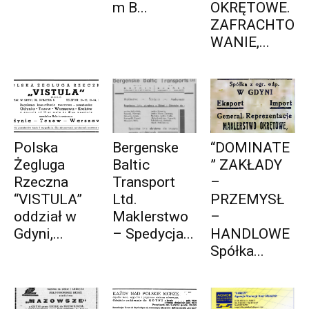
m B...
OKRĘTOWE.
ZAFRACHTO
WANIE,...
Polska
Bergenske
“DOMINATE
Żegluga
Baltic
” ZAKŁADY
Rzeczna
Transport
–
“VISTULA”
Ltd.
PRZEMYSŁ
oddział w
Maklerstwo
–
Gdyni,...
– Spedycja...
HANDLOWE
Spółka...