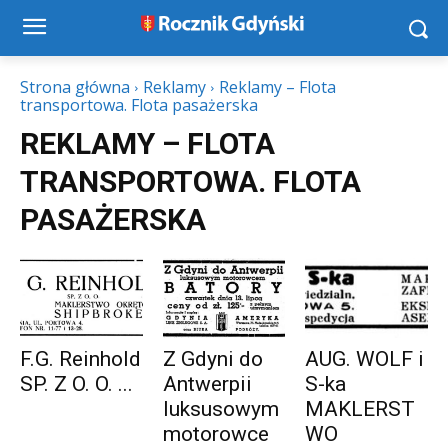
Strona główna
Reklamy
Reklamy – Flota
transportowa. Flota pasażerska
REKLAMY – FLOTA
TRANSPORTOWA. FLOTA
PASAŻERSKA
F.G. Reinhold
Z Gdyni do
AUG. WOLF i
SP. Z O. O. ...
Antwerpii
S-ka
luksusowym
MAKLERST
motorowce
WO