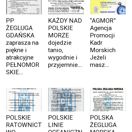
PP
KAŻDY NAD
“AGMOR”
ŻEGLUGA
POLSKIE
Agencja
GDAŃSKA
MORZE
Promocji
zaprasza na
dojedzie
Kadr
piękne i
tanio,
Morskich
atrakcyjne
wygodnie i
Jeżeli
PEŁNOMOR
przyjemnie...
masz...
SKIE...
POLSKIE
POLSKIE
POLSKA
RATOWNICT
LINIE
ŻEGLUGA