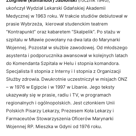
Zbigniew (komandor) Jabłoński
(rocznik 1940),
ukończył Wydział Lekarski Gdańskiej Akademii
Medycznej w 1963 roku. W trakcie studiów debiutował w
prasie Wybrzeża, kierował studenckim teatrem
“Kontrapunkt” oraz kabaretem “Skalpelik”. Po stażu w
szpitalu w Mławie powołany na dwa lata do Marynarki
Wojennej. Pozostał w służbie zawodowej. Od młodszego
asystenta i podporucznika awansował w kolejnych latach
do Komendanta Szpitala w Helu i stopnia komandora.
Specjalista II stopnia z Interny i I stopnia z Organizacji
Służby zdrowia. Dwukrotnie uczestniczył w misjach ONZ
– w 1976 w Egipcie i w 1997 w Libanie. Jego teksty
ukazywały się w prasie, radiu i TV, w programach
regionalnych i ogólnopolskich. Jest członkiem Unii
Polskich Pisarzy Lekarzy, Prezesem Koła Lekarzy i
Farmaceutów Stowarzyszenia Oficerów Marynarki
Wojennej RP. Mieszka w Gdyni od 1976 roku.