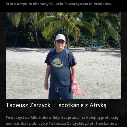
która uczyniła obchody 50-lecia Towarzystwa Miłośników...
Tadeusz Zarzycki – spotkanie z Afryką
Towarzystwo Miłośników Gdyni zaprasza na kolejną prelekcję
podróżnika i publicysty Tadeusza Zarzyckiego pt. Spotkanie z