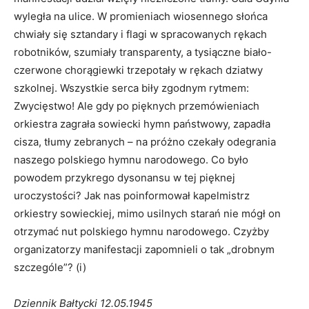
wyległa na ulice. W promieniach wiosennego słońca
chwiały się sztandary i flagi w spracowanych rękach
robotników, szumiały transparenty, a tysiączne biało-
czerwone chorągiewki trzepotały w rękach dziatwy
szkolnej. Wszystkie serca biły zgodnym rytmem:
Zwycięstwo! Ale gdy po pięknych przemówieniach
orkiestra zagrała sowiecki hymn państwowy, zapadła
cisza, tłumy zebranych – na próżno czekały odegrania
naszego polskiego hymnu narodowego. Co było
powodem przykrego dysonansu w tej pięknej
uroczystości? Jak nas poinformował kapelmistrz
orkiestry sowieckiej, mimo usilnych starań nie mógł on
otrzymać nut polskiego hymnu narodowego. Czyżby
organizatorzy manifestacji zapomnieli o tak „drobnym
szczególe”? (i)
Dziennik Bałtycki 12.05.1945