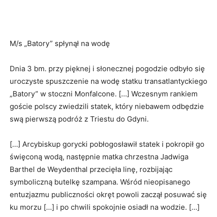
M/s „Batory” spłynął na wodę
Dnia 3 bm. przy pięknej i słonecznej pogodzie odbyło się
uroczyste spuszczenie na wodę statku transatlantyckiego
„Batory” w stoczni Monfalcone. […] Wczesnym rankiem
goście polscy zwiedzili statek, który niebawem odbędzie
swą pierwszą podróż z Triestu do Gdyni.
[…] Arcybiskup gorycki pobłogosławił statek i pokropił go
święconą wodą, następnie matka chrzestna Jadwiga
Barthel de Weydenthal przecięła linę, rozbijając
symboliczną butelkę szampana. Wśród nieopisanego
entuzjazmu publiczności okręt powoli zaczął posuwać się
ku morzu […] i po chwili spokojnie osiadł na wodzie. […]