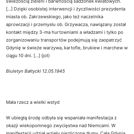
świeżością zieleni i barwnością sadzonek kwiatowych.
[…] Dzięki osobistej interwencji i życzliwości prezydenta
miasta ob. Zakrzewskiego, jako też naczelnika
aprowizacji i przemysłu ob. Grzywacza, nawiązany został
kontakt między 3-ma hurtowniami a władzami i tylko po
zorganizowaniu transportów podejmują się zaopatrzyć
Gdynię w świeże warzywa, kartofle, brukiew i marchew w
ciągu 10 dni. […] (jot)
Biuletyn Bałtycki 12.05.1945
Mała rzecz a wielki wstyd
W ubiegłą środę odbyła się wspaniała manifestacja z
okazji wiekopomnego zwycięstwa nad Niemcami. W
manifestacji udział wzięły niezliczone tłumy. Cała Gdynia