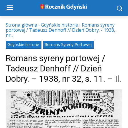
Strona główna
Gdyńskie historie
Romans syreny
portowej / Tadeusz Denhoff // Dzień Dobry. - 1938,
nr...
Gdyńskie historie
Romans Syreny Portowej
Romans syreny portowej /
Tadeusz Denhoff // Dzień
Dobry. – 1938, nr 32, s. 11. – Il.