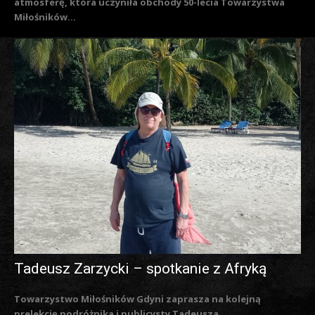
atmosferę, która uczyniła obchody 50-lecia Towarzystwa
Miłośników...
Tadeusz Zarzycki – spotkanie z Afryką
Towarzystwo Miłośników Gdyni zaprasza na kolejną
prelekcję podróżnika i publicysty Tadeusza