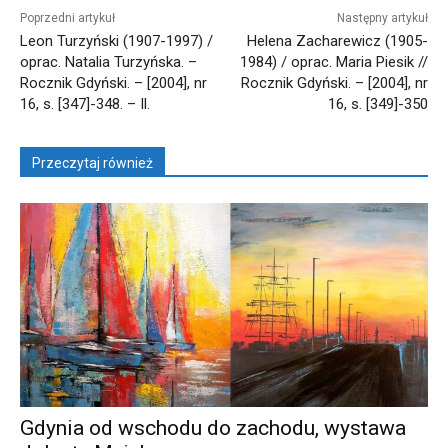
Poprzedni artykuł
Następny artykuł
Leon Turzyński (1907-1997) /
Helena Zacharewicz (1905-
oprac. Natalia Turzyńska. –
1984) / oprac. Maria Piesik //
Rocznik Gdyński. – [2004], nr
Rocznik Gdyński. – [2004], nr
16, s. [347]-348. – Il.
16, s. [349]-350
Przeczytaj również
Gdynia od wschodu do zachodu, wystawa