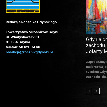
Redakcja Rocznika Gdyńskiego
Towarzystwo Miłośników Gdyni
ul. Władysława IV 51
Gdynia o
81-384 Gdynia
zachodu,
telefon: 58 620 74 66
Jolanty 
redakcja@rocznikgdynski.pl
Zapraszamy 
malarstwa Jo
tytułem Gdy
zachodu, do.