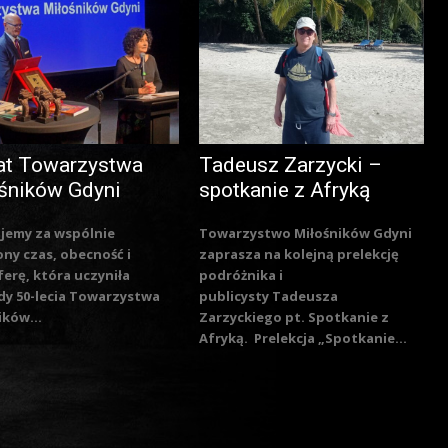
at Towarzystwa
Tadeusz Zarzycki –
śników Gdyni
spotkanie z Afryką
jemy za wspólnie
Towarzystwo Miłośników Gdyni
ny czas, obecność i
zaprasza na kolejną prelekcję
erę, która uczyniła
podróżnika i
y 50-lecia Towarzystwa
publicysty Tadeusza
ików...
Zarzyckiego pt. Spotkanie z
Afryką. Prelekcja „Spotkanie...