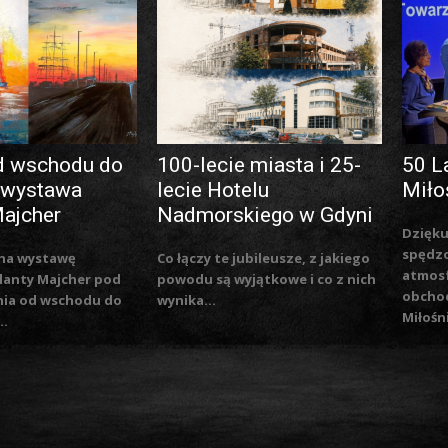
d wschodu do
100-lecie miasta i 25-
50 L
 wystawa
lecie Hotelu
Miło
Majcher
Nadmorskiego w Gdyni
Dzięku
spędzo
na wystawę
Co łączy te jubileusze, z jakiego
atmosf
lanty Majcher pod
powodu są wyjątkowe i co z nich
obchod
nia od wschodu do
wynika...
Miłośn
..