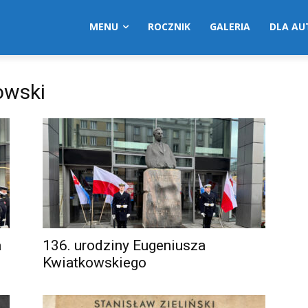
MENU
ROCZNIK
GALERIA
DLA A
owski
a
136. urodziny Eugeniusza
Kwiatkowskiego