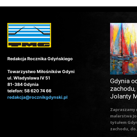
Redakcja Rocznika Gdyńskiego
Towarzystwo Miłośników Gdyni
ul. Władysława IV 51
Gdynia o
81-384 Gdynia
zachodu,
telefon: 58 620 74 66
Jolanty 
redakcja@rocznikgdynski.pl
Zapraszamy 
malarstwa Jo
tytułem Gdy
zachodu, do.