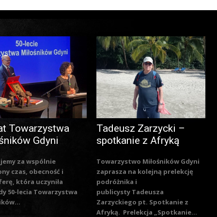
at Towarzystwa
Tadeusz Zarzycki –
śników Gdyni
spotkanie z Afryką
jemy za wspólnie
Towarzystwo Miłośników Gdyni
ny czas, obecność i
zaprasza na kolejną prelekcję
erę, która uczyniła
podróżnika i
y 50-lecia Towarzystwa
publicysty Tadeusza
ików...
Zarzyckiego pt. Spotkanie z
Afryką. Prelekcja „Spotkanie...