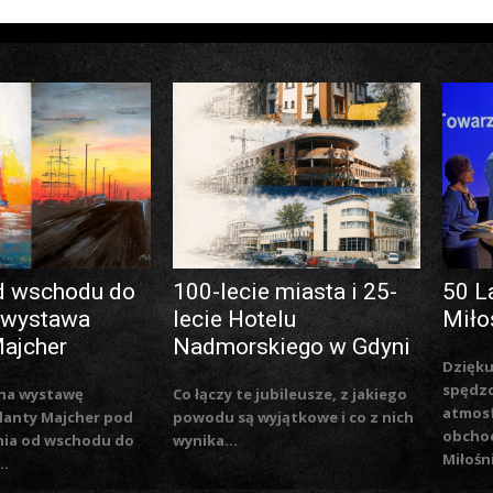
d wschodu do
100-lecie miasta i 25-
50 L
 wystawa
lecie Hotelu
Miło
Majcher
Nadmorskiego w Gdyni
Dzięku
spędzo
na wystawę
Co łączy te jubileusze, z jakiego
atmosf
lanty Majcher pod
powodu są wyjątkowe i co z nich
obchod
nia od wschodu do
wynika...
Miłośn
..