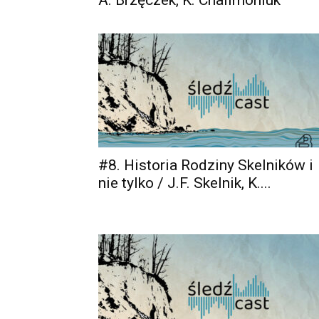
A. Brzęczek, K. Chalimoniuk
#8. Historia Rodziny Skelników i
nie tylko / J.F. Skelnik, K....