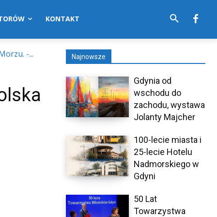
UTORÓW
KONTAKT
orzu. -...
Najnowsze
Gdynia od
olska
wschodu do
zachodu, wystawa
Jolanty Majcher
100-lecie miasta i
25-lecie Hotelu
Nadmorskiego w
Gdyni
50 Lat
Towarzystwa