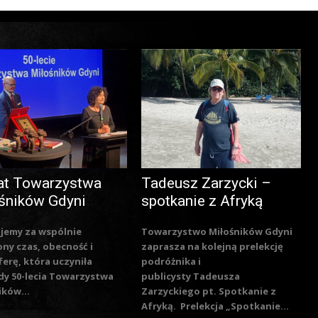
at Towarzystwa
Tadeusz Zarzycki –
śników Gdyni
spotkanie z Afryką
jemy za wspólnie
Towarzystwo Miłośników Gdyni
ny czas, obecność i
zaprasza na kolejną prelekcję
erę, która uczyniła
podróżnika i
y 50-lecia Towarzystwa
publicysty Tadeusza
ików...
Zarzyckiego pt. Spotkanie z
Afryką. Prelekcja „Spotkanie...