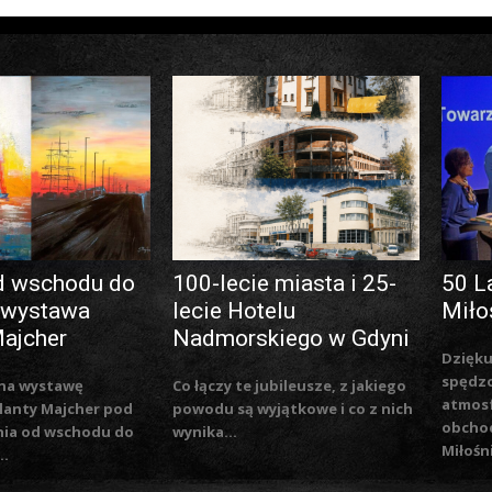
d wschodu do
100-lecie miasta i 25-
50 L
 wystawa
lecie Hotelu
Miło
Majcher
Nadmorskiego w Gdyni
Dzięku
spędzo
na wystawę
Co łączy te jubileusze, z jakiego
atmosf
lanty Majcher pod
powodu są wyjątkowe i co z nich
obchod
nia od wschodu do
wynika...
Miłośn
..