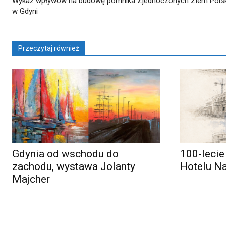
Wykaz wpływów na budowę pomnika Zjednoczonych Ziem Pols
w Gdyni
Przeczytaj również
Gdynia od wschodu do
100-lecie
zachodu, wystawa Jolanty
Hotelu N
Majcher