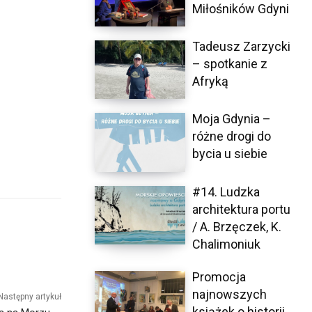
Miłośników Gdyni
Tadeusz Zarzycki
– spotkanie z
Afryką
Moja Gdynia –
różne drogi do
bycia u siebie
#14. Ludzka
architektura portu
/ A. Brzęczek, K.
Chalimoniuk
Promocja
najnowszych
Następny artykuł
książek o historii