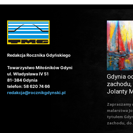
Redakcja Rocznika Gdyńskiego
Towarzystwo Miłośników Gdyni
ul. Władysława IV 51
Gdynia o
81-384 Gdynia
zachodu,
telefon: 58 620 74 66
Jolanty 
redakcja@rocznikgdynski.pl
Zapraszamy 
malarstwa Jo
tytułem Gdy
zachodu, do.