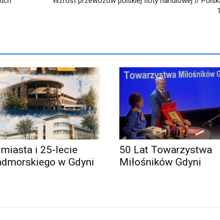
kich
Wzrost przewozów polskiej floty handlowej // Polsk
1
 miasta i 25-lecie
50 Lat Towarzystwa
admorskiego w Gdyni
Miłośników Gdyni