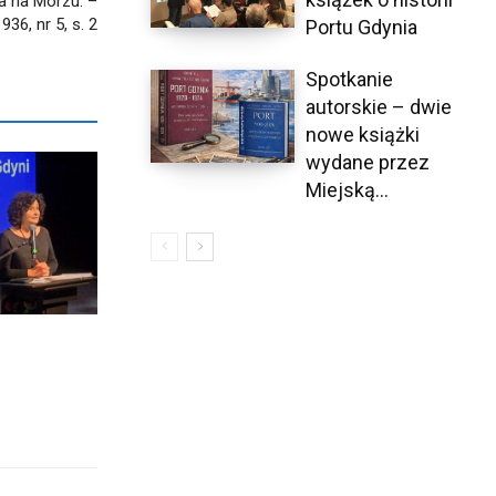
a na Morzu. –
936, nr 5, s. 2
Portu Gdynia
Spotkanie
autorskie – dwie
nowe książki
wydane przez
Miejską...