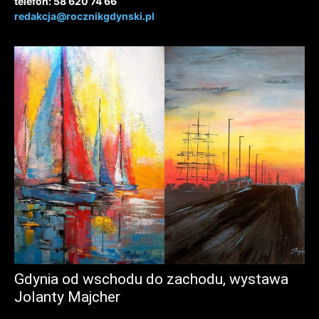
telefon: 58 620 74 66
redakcja@rocznikgdynski.pl
Gdynia od wschodu do zachodu, wystawa
Jolanty Majcher