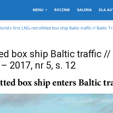
MENU
ROCZNIK
GALERIA
DLA A
orld's first LNG-retrofitted box ship Baltic traffic // Baltic 
ed box ship Baltic traffic //
– 2017, nr 5, s. 12