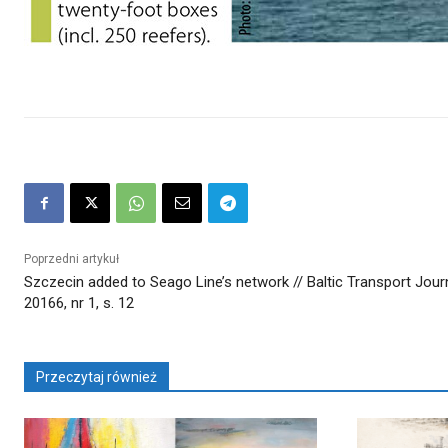
Poprzedni artykuł
Szczecin added to Seago Line’s network // Baltic Transport Journ
20166, nr 1, s. 12
Przeczytaj również