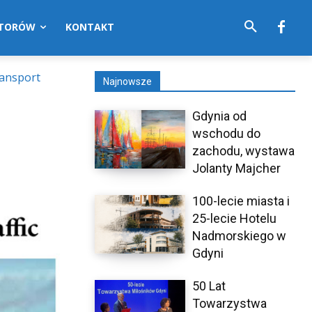
UTORÓW
KONTAKT
Transport
Najnowsze
Gdynia od
wschodu do
zachodu, wystawa
Jolanty Majcher
100-lecie miasta i
25-lecie Hotelu
Nadmorskiego w
Gdyni
50 Lat
Towarzystwa