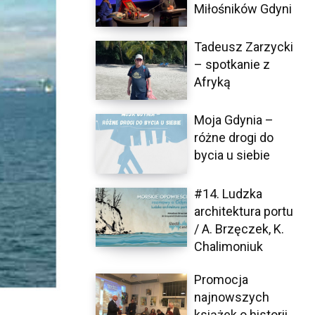
Miłośników Gdyni
Tadeusz Zarzycki
– spotkanie z
Afryką
Moja Gdynia –
różne drogi do
bycia u siebie
#14. Ludzka
architektura portu
/ A. Brzęczek, K.
Chalimoniuk
Promocja
najnowszych
książek o historii