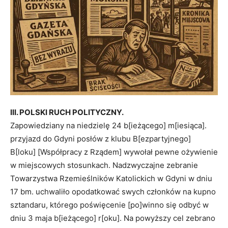
III. POLSKI RUCH POLITYCZNY.
Zapowiedziany na niedzielę 24 b[ieżącego] m[iesiąca].
przyjazd do Gdyni posłów z klubu B[ezpartyjnego]
B[loku] [Współpracy z Rządem] wywołał pewne ożywienie
w miejscowych stosunkach. Nadzwyczajne zebranie
Towarzystwa Rzemieślników Katolickich w Gdyni w dniu
17 bm. uchwaliło opodatkować swych członków na kupno
sztandaru, którego poświęcenie [po]winno się odbyć w
dniu 3 maja b[ieżącego] r[oku]. Na powyższy cel zebrano