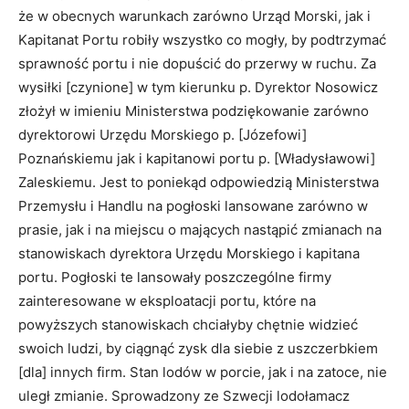
że w obecnych warunkach zarówno Urząd Morski, jak i
Kapitanat Portu robiły wszystko co mogły, by podtrzymać
sprawność portu i nie dopuścić do przerwy w ruchu. Za
wysiłki [czynione] w tym kierunku p. Dyrektor Nosowicz
złożył w imieniu Ministerstwa podziękowanie zarówno
dyrektorowi Urzędu Morskiego p. [Józefowi]
Poznańskiemu jak i kapitanowi portu p. [Władysławowi]
Zaleskiemu. Jest to poniekąd odpowiedzią Ministerstwa
Przemysłu i Handlu na pogłoski lansowane zarówno w
prasie, jak i na miejscu o mających nastąpić zmianach na
stanowiskach dyrektora Urzędu Morskiego i kapitana
portu. Pogłoski te lansowały poszczególne firmy
zainteresowane w eksploatacji portu, które na
powyższych stanowiskach chciałyby chętnie widzieć
swoich ludzi, by ciągnąć zysk dla siebie z uszczerbkiem
[dla] innych firm. Stan lodów w porcie, jak i na zatoce, nie
uległ zmianie. Sprowadzony ze Szwecji lodołamacz