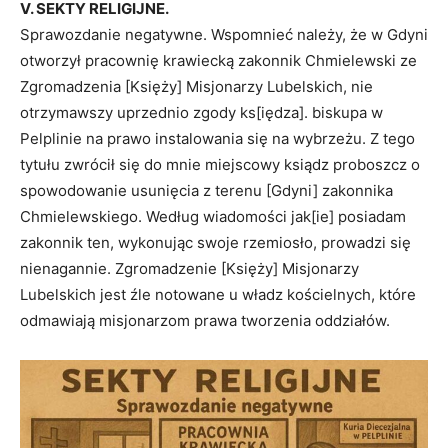
V. SEKTY RELIGIJNE.
Sprawozdanie negatywne. Wspomnieć należy, że w Gdyni
otworzył pracownię krawiecką zakonnik Chmielewski ze
Zgromadzenia [Księży] Misjonarzy Lubelskich, nie
otrzymawszy uprzednio zgody ks[iędza]. biskupa w
Pelplinie na prawo instalowania się na wybrzeżu. Z tego
tytułu zwrócił się do mnie miejscowy ksiądz proboszcz o
spowodowanie usunięcia z terenu [Gdyni] zakonnika
Chmielewskiego. Według wiadomości jak[ie] posiadam
zakonnik ten, wykonując swoje rzemiosło, prowadzi się
nienagannie. Zgromadzenie [Księży] Misjonarzy
Lubelskich jest źle notowane u władz kościelnych, które
odmawiają misjonarzom prawa tworzenia oddziałów.