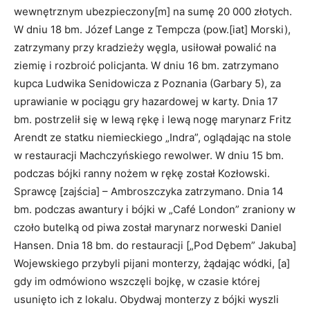
wewnętrznym ubezpieczony[m] na sumę 20 000 złotych.
W dniu 18 bm. Józef Lange z Tempcza (pow.[iat] Morski),
zatrzymany przy kradzieży węgla, usiłował powalić na
ziemię i rozbroić policjanta. W dniu 16 bm. zatrzymano
kupca Ludwika Senidowicza z Poznania (Garbary 5), za
uprawianie w pociągu gry hazardowej w karty. Dnia 17
bm. postrzelił się w lewą rękę i lewą nogę marynarz Fritz
Arendt ze statku niemieckiego „Indra”, oglądając na stole
w restauracji Machczyńskiego rewolwer. W dniu 15 bm.
podczas bójki ranny nożem w rękę został Kozłowski.
Sprawcę [zajścia] – Ambroszczyka zatrzymano. Dnia 14
bm. podczas awantury i bójki w „Café London” zraniony w
czoło butelką od piwa został marynarz norweski Daniel
Hansen. Dnia 18 bm. do restauracji [„Pod Dębem” Jakuba]
Wojewskiego przybyli pijani monterzy, żądając wódki, [a]
gdy im odmówiono wszczęli bojkę, w czasie której
usunięto ich z lokalu. Obydwaj monterzy z bójki wyszli