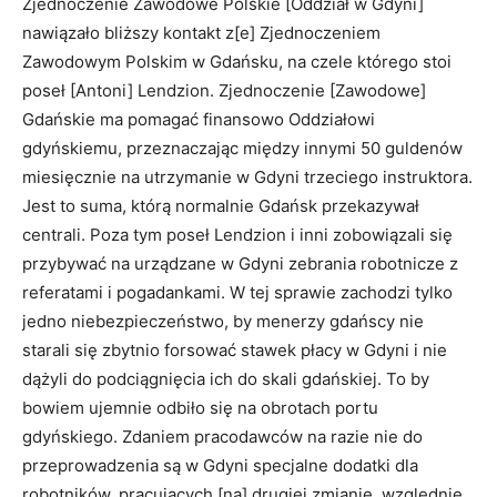
Zjednoczenie Zawodowe Polskie [Oddział w Gdyni]
nawiązało bliższy kontakt z[e] Zjednoczeniem
Zawodowym Polskim w Gdańsku, na czele którego stoi
poseł [Antoni] Lendzion. Zjednoczenie [Zawodowe]
Gdańskie ma pomagać finansowo Oddziałowi
gdyńskiemu, przeznaczając między innymi 50 guldenów
miesięcznie na utrzymanie w Gdyni trzeciego instruktora.
Jest to suma, którą normalnie Gdańsk przekazywał
centrali. Poza tym poseł Lendzion i inni zobowiązali się
przybywać na urządzane w Gdyni zebrania robotnicze z
referatami i pogadankami. W tej sprawie zachodzi tylko
jedno niebezpieczeństwo, by menerzy gdańscy nie
starali się zbytnio forsować stawek płacy w Gdyni i nie
dążyli do podciągnięcia ich do skali gdańskiej. To by
bowiem ujemnie odbiło się na obrotach portu
gdyńskiego. Zdaniem pracodawców na razie nie do
przeprowadzenia są w Gdyni specjalne dodatki dla
robotników, pracujących [na] drugiej zmianie, względnie