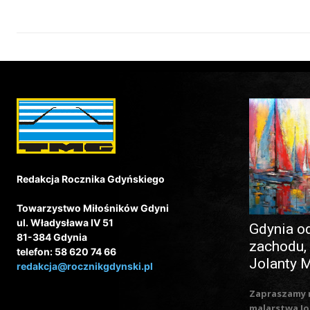
Redakcja Rocznika Gdyńskiego
Towarzystwo Miłośników Gdyni
ul. Władysława IV 51
Gdynia o
81-384 Gdynia
zachodu,
telefon: 58 620 74 66
Jolanty 
redakcja@rocznikgdynski.pl
Zapraszamy 
malarstwa Jo