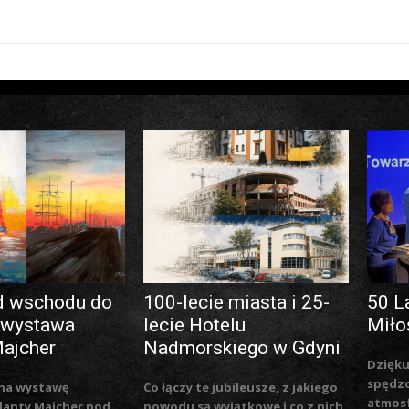
d wschodu do
100-lecie miasta i 25-
50 L
 wystawa
lecie Hotelu
Miło
Majcher
Nadmorskiego w Gdyni
Dzięku
spędzo
na wystawę
Co łączy te jubileusze, z jakiego
atmosf
lanty Majcher pod
powodu są wyjątkowe i co z nich