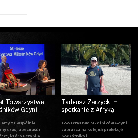
at Towarzystwa
Tadeusz Zarzycki –
śników Gdyni
spotkanie z Afryką
jemy za wspólnie
Towarzystwo Miłośników Gdyni
ny czas, obecność i
zaprasza na kolejną prelekcję
erę, która uczyniła
podróżnika i