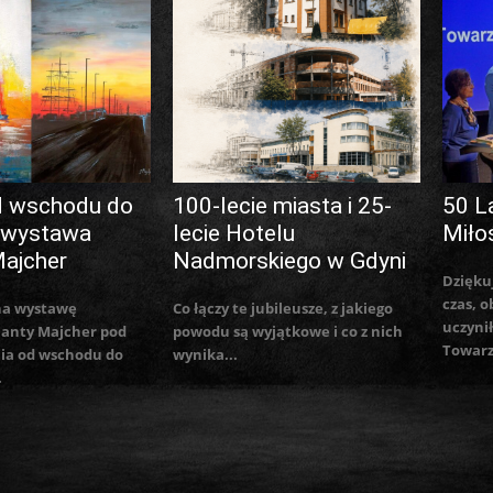
d wschodu do
100-lecie miasta i 25-
50 L
 wystawa
lecie Hotelu
Miło
Majcher
Nadmorskiego w Gdyni
Dzięku
czas, o
na wystawę
Co łączy te jubileusze, z jakiego
uczynił
lanty Majcher pod
powodu są wyjątkowe i co z nich
Towarz
ia od wschodu do
wynika...
.