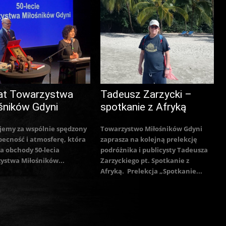
at Towarzystwa
Tadeusz Zarzycki –
śników Gdyni
spotkanie z Afryką
jemy za wspólnie spędzony
Towarzystwo Miłośników Gdyni
becność i atmosferę, która
zaprasza na kolejną prelekcję
a obchody 50-lecia
podróżnika i publicysty Tadeusza
ystwa Miłośników...
Zarzyckiego pt. Spotkanie z
Afryką. Prelekcja „Spotkanie...