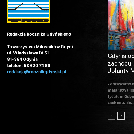
Redakcja Rocznika Gdyńskiego
Towarzystwo Miłośników Gdyni
ul. Władysława IV 51
Gdynia o
81-384 Gdynia
zachodu,
telefon: 58 620 74 66
Jolanty 
redakcja@rocznikgdynski.pl
Zapraszamy 
malarstwa Jo
tytułem Gdyn
zachodu, do..