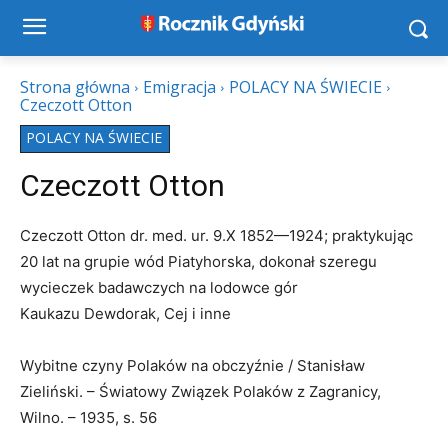
Strona główna
Emigracja
POLACY NA ŚWIECIE
Czeczott Otton
POLACY NA ŚWIECIE
Czeczott Otton
Czeczott Otton dr. med. ur. 9.X 1852—1924; praktykując
20 lat na grupie wód Piatyhorska, dokonał szeregu
wycieczek badawczych na lodowce gór
Kaukazu Dewdorak, Cej i inne
Wybitne czyny Polaków na obczyźnie / Stanisław
Zieliński. – Światowy Związek Polaków z Zagranicy,
Wilno. – 1935, s. 56