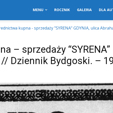
MENU
ROCZNIK
GALERIA
DLA A
ednictwa kupna - sprzedaży "SYRENA" GDYNIA, ulica Abraha
na – sprzedaży “SYRENA”
// Dziennik Bydgoski. – 19