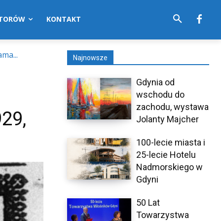
UTORÓW
KONTAKT
ma...
Najnowsze
Gdynia od
wschodu do
zachodu, wystawa
29,
Jolanty Majcher
100-lecie miasta i
25-lecie Hotelu
Nadmorskiego w
Gdyni
50 Lat
Towarzystwa