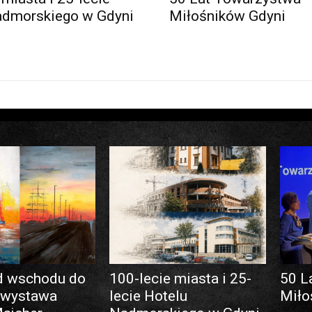
admorskiego w Gdyni
Miłośników Gdyni
d wschodu do
100-lecie miasta i 25-
50 L
 wystawa
lecie Hotelu
Miło