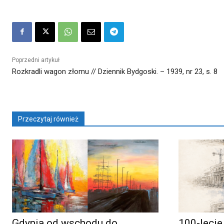
Poprzedni artykuł
Rozkradli wagon złomu // Dziennik Bydgoski. – 1939, nr 23, s. 8
Przeczytaj również
Gdynia od wschodu do
100-lecie