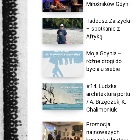
Miłośników Gdyni
Tadeusz Zarzycki
– spotkanie z
Afryką
Moja Gdynia –
różne drogi do
bycia u siebie
#14. Ludzka
architektura portu
/ A. Brzęczek, K.
Chalimoniuk
Promocja
najnowszych
książek o historii