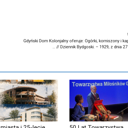
Gdyński Dom Kolonjalny oferuje: Ogórki, korniszony i k
… // Dziennik Bydgoski. – 1929, z dnia 27
 miasta i 25-lecie
50 Lat Towarzystwa