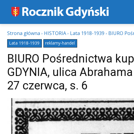
Strona główna
HISTORIA
Lata 1918-1939
BIURO Pośr
Lata 1918-1939
reklamy-handel
BIURO Pośrednictwa kup
GDYNIA, ulica Abrahama 
27 czerwca, s. 6