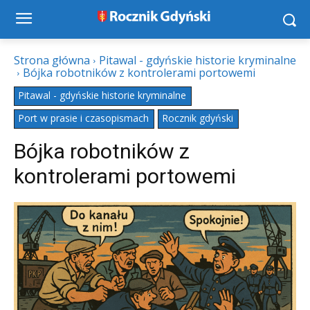
Strona główna
Pitawal - gdyńskie historie kryminalne
Bójka robotników z kontrolerami portowemi
Pitawal - gdyńskie historie kryminalne
Port w prasie i czasopismach
Rocznik gdyński
Bójka robotników z
kontrolerami portowemi