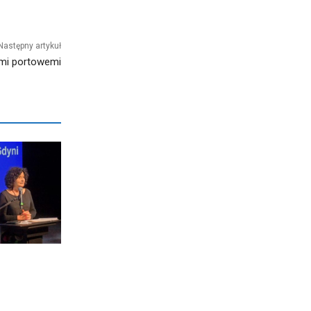
Następny artykuł
ami portowemi