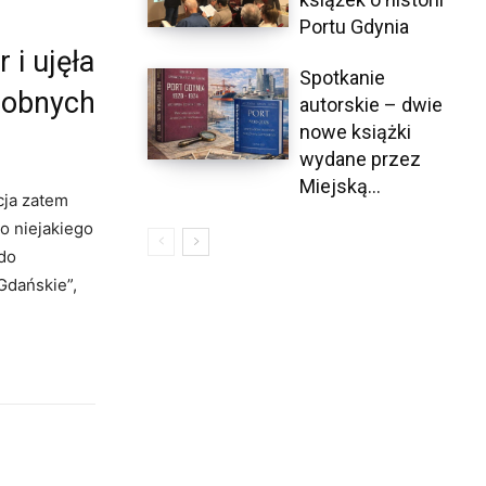
Portu Gdynia
 i ujęła
Spotkanie
odobnych
autorskie – dwie
nowe książki
wydane przez
Miejską...
cja zatem
o niejakiego
 do
Gdańskie”,