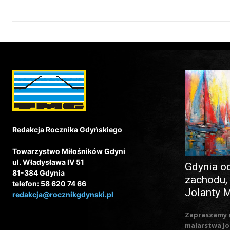
Redakcja Rocznika Gdyńskiego
Towarzystwo Miłośników Gdyni
ul. Władysława IV 51
Gdynia o
81-384 Gdynia
zachodu,
telefon: 58 620 74 66
Jolanty 
redakcja@rocznikgdynski.pl
Zapraszamy 
malarstwa Jo