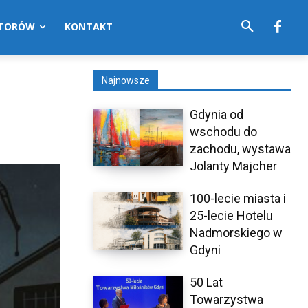
UTORÓW
KONTAKT
Najnowsze
Gdynia od
wschodu do
zachodu, wystawa
Jolanty Majcher
100-lecie miasta i
25-lecie Hotelu
Nadmorskiego w
Gdyni
50 Lat
Towarzystwa