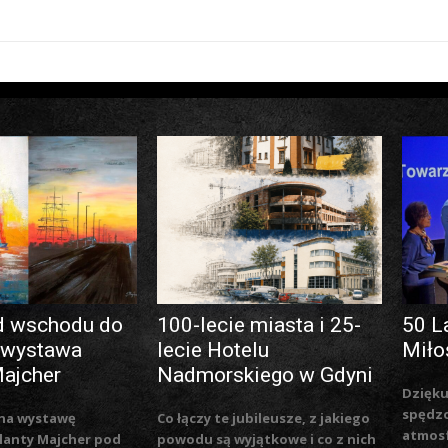
d wschodu do
100-lecie miasta i 25-
50 L
 wystawa
lecie Hotelu
Miło
Majcher
Nadmorskiego w Gdyni
Dzięku
spędzo
na wystawę
Co łączy te jubileusze, z jakiego
atmosf
lanty Majcher pod
powodu są wyjątkowe i co z nich