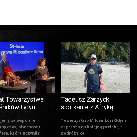
at Towarzystwa
Tadeusz Zarzycki –
śników Gdyni
spotkanie z Afryką
jemy za wspólnie
Towarzystwo Miłośników Gdyni
ny czas, obecność i
zaprasza na kolejną prelekcję
erę, która uczyniła
podróżnika i