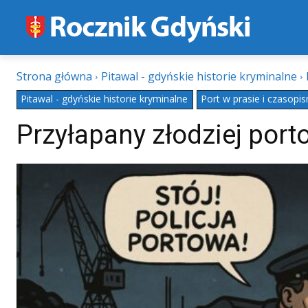
Strona główna
Pitawal - gdyńskie historie kryminalne
Pitawal - gdyńskie historie kryminalne
Port w prasie i czasopi
Przyłapany złodziej port