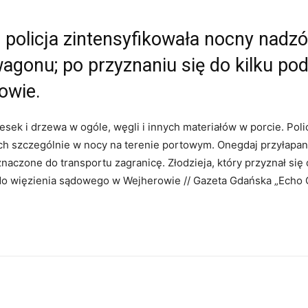
 policja zintensyfikowała nocny nadzór
wagonu; po przyznaniu się do kilku p
owie.
ek i drzewa w ogóle, węgli i innych materiałów w porcie. Poli
ch szczególnie w nocy na terenie portowym. Onegdaj przyłapan
znaczone do transportu zagranicę. Złodzieja, który przyznał się
 do więzienia sądowego w Wejherowie // Gazeta Gdańska „Echo 