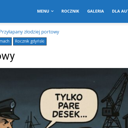
MENU
ROCZNIK
GALERIA
DLA A
Przyłapany złodziej portowy
smach
Rocznik gdyński
owy