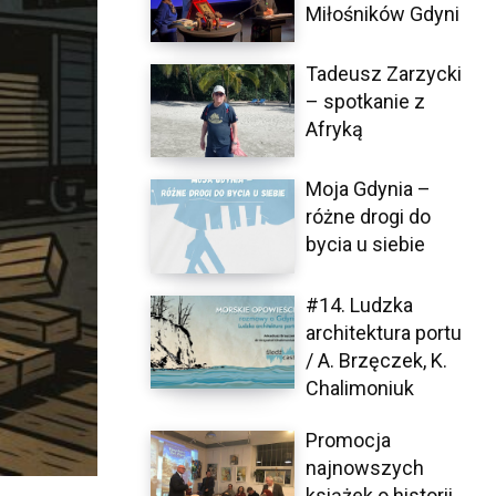
Miłośników Gdyni
Tadeusz Zarzycki
– spotkanie z
Afryką
Moja Gdynia –
różne drogi do
bycia u siebie
#14. Ludzka
architektura portu
/ A. Brzęczek, K.
Chalimoniuk
Promocja
najnowszych
książek o historii