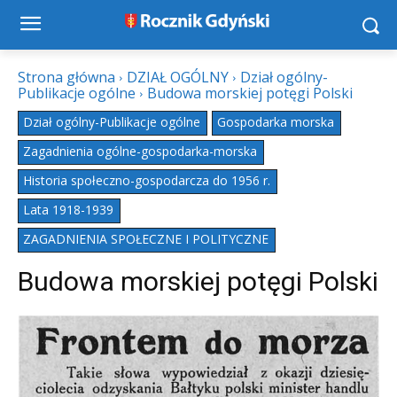
Strona główna
DZIAŁ OGÓLNY
Dział ogólny-
Publikacje ogólne
Budowa morskiej potęgi Polski
Dział ogólny-Publikacje ogólne
Gospodarka morska
Zagadnienia ogólne-gospodarka-morska
Historia społeczno-gospodarcza do 1956 r.
Lata 1918-1939
ZAGADNIENIA SPOŁECZNE I POLITYCZNE
Budowa morskiej potęgi Polski