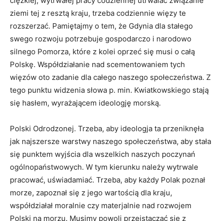
ciężkiej, wytrwałej pracy codziennej utrwalać związanie
ziemi tej z resztą kraju, trzeba codziennie więzy te
rozszerzać. Pamiętajmy o tem, że Gdynia dla stałego
swego rozwoju potrzebuje gospodarczo i narodowo
silnego Pomorza, które z kolei oprzeć się musi o całą
Polskę. Współ­działanie nad scementowaniem tych
więzów oto zadanie dla całego naszego społeczeństwa. Z
tego punktu widzenia słowa p. min. Kwiatkowskiego stają
się hasłem, wyrażającem ideologję morską.
Polski Odrodzonej. Trzeba, aby ideologja ta przeniknęła
jak najszersze warstwy naszego społeczeństwa, aby stała
się punktem wyjścia dla wszelkich naszych poczynań
ogólnopaństwowych. W tym kierunku należy wytrwale
pracować, uświadamiać. Trzeba, aby każdy Polak poznał
morze, zapoznał się z jego wartością dla kraju,
współdziałał moralnie czy materjalnie nad rozwojem
Polski na morzu. Musimy powoli przeistaczać się z