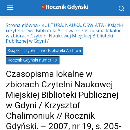
Strona główna
KULTURA. NAUKA. OŚWIATA
Książki
i czytelnictwo Biblioteki Archiwa
Czasopisma lokalne
w zbiorach Czytelni Naukowej Miejskiej Biblioteki
Publicznej w Gdyni /...
Książki i czytelnictwo Biblioteki Archiwa
Rocznik Gdyński numer 19
Czasopisma lokalne w
zbiorach Czytelni Naukowej
Miejskiej Biblioteki Publicznej
w Gdyni / Krzysztof
Chalimoniuk // Rocznik
Gdyński. – 2007, nr 19, s. 205-