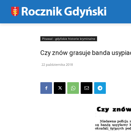
Pitawal - gdyńskie historie kryminalne
Czy znów grasuje banda usypiac
22 października 2018