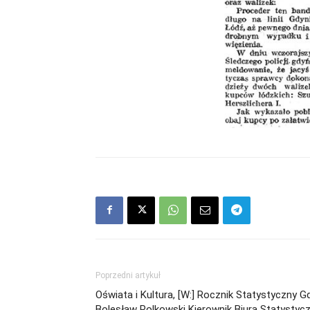
Poprzedni artykuł
Oświata i Kultura, [W:] Rocznik Statystyczny G
Bolesław Polkowski Kierownik Biura Statystyc