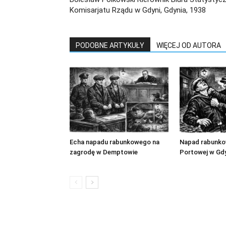
Komisarjatu Rządu w Gdyni, Gdynia, 1938
PODOBNE ARTYKUŁY
WIĘCEJ OD AUTORA
Echa napadu rabunkowego na
Napad rabunkow
zagrodę w Demptowie
Portowej w Gdy