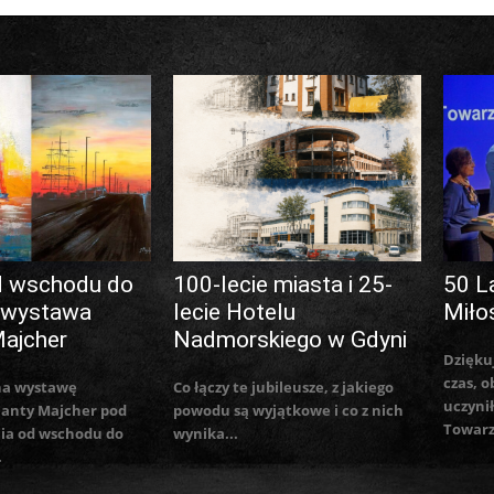
d wschodu do
100-lecie miasta i 25-
50 L
 wystawa
lecie Hotelu
Miło
Majcher
Nadmorskiego w Gdyni
Dzięku
czas, o
na wystawę
Co łączy te jubileusze, z jakiego
uczynił
lanty Majcher pod
powodu są wyjątkowe i co z nich
Towarz
ia od wschodu do
wynika...
.