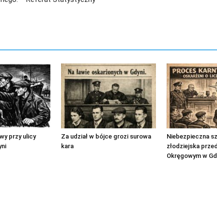
y przy ulicy
Za udział w bójce grozi surowa
Niebezpieczna sz
ni
kara
złodziejska prz
Okręgowym w Gd