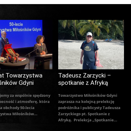
at Towarzystwa
Tadeusz Zarzycki –
śników Gdyni
spotkanie z Afryką
jemy za wspólnie spędzony
Towarzystwo Miłośników Gdyni
becność i atmosferę, która
zaprasza na kolejną prelekcję
a obchody 50-lecia
podróżnika i publicysty Tadeusza
ystwa Miłośników...
Zarzyckiego pt. Spotkanie z
Afryką. Prelekcja „Spotkanie...