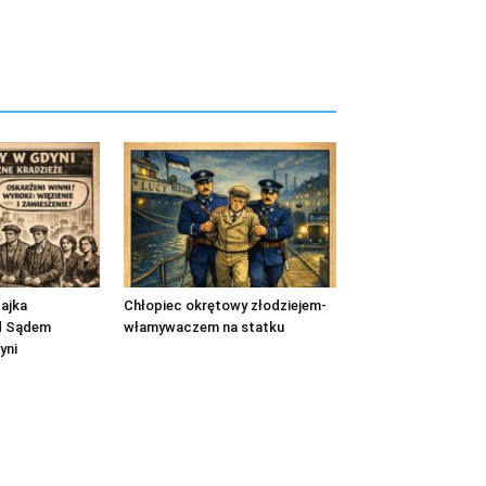
ajka
Chłopiec okrętowy złodziejem-
ed Sądem
włamywaczem na statku
yni