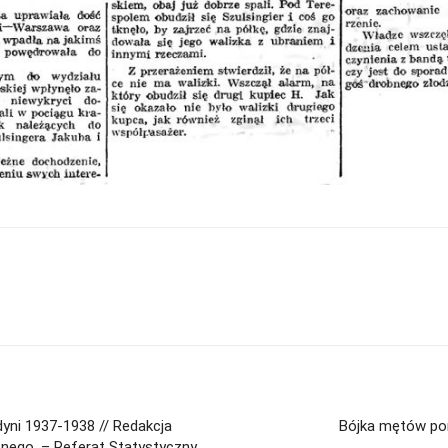
dyni 1937-1938 // Redakcja
Bójka mętów por
znego. – Referat Statystyczny