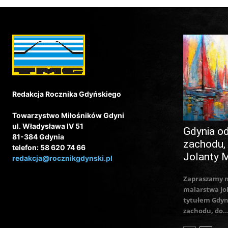
Redakcja Rocznika Gdyńskiego
Towarzystwo Miłośników Gdyni
ul. Władysława IV 51
Gdynia o
81-384 Gdynia
zachodu,
telefon: 58 620 74 66
Jolanty 
redakcja@rocznikgdynski.pl
Zapraszamy 
malarstwa Jo
tytułem Gdyn
zachodu, do..