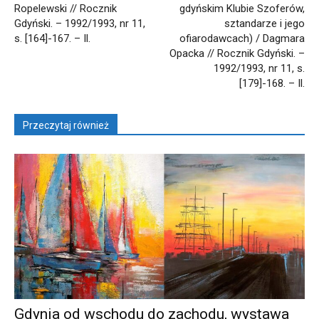
Ropelewski // Rocznik
gdyńskim Klubie Szoferów,
Gdyński. – 1992/1993, nr 11,
sztandarze i jego
s. [164]-167. – Il.
ofiarodawcach) / Dagmara
Opacka // Rocznik Gdyński. –
1992/1993, nr 11, s.
[179]-168. – Il.
Przeczytaj również
Gdynia od wschodu do zachodu, wystawa