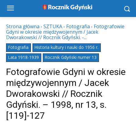
Strona główna
SZTUKA
Fotografia
Fotografowie
Gdyni w okresie międzywojennym / Jacek
Dworakowski // Rocznik Gdyński. -...
Fotografia
Historia kultury i nauki do 1956 r.
Lata 1918-1939
Rocznik Gdyński numer 13
Fotografowie Gdyni w okresie
międzywojennym / Jacek
Dworakowski // Rocznik
Gdyński. – 1998, nr 13, s.
[119]-127