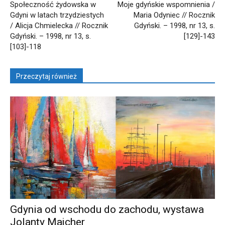
Społeczność żydowska w
Moje gdyńskie wspomnienia /
Gdyni w latach trzydziestych
Maria Odyniec // Rocznik
/ Alicja Chmielecka // Rocznik
Gdyński. – 1998, nr 13, s.
Gdyński. – 1998, nr 13, s.
[129]-143
[103]-118
Przeczytaj również
Gdynia od wschodu do zachodu, wystawa
Jolanty Majcher