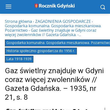
Strona główna
ZAGADNIENIA GOSPODARCZE
Gospodarka komunalna. Gospodarka mieszkaniowa.
Pożarnictwo
Gaz świetlny znajduje w Gdyni coraz
więcej zwolenników // Gazeta Gdańska. -...
Gospodarka komunalna. Gospodarka mieszkaniowa. Pożarnictw
Historia społeczno-gospodarcza do 1956 r.
Lata 1918-1939
Gaz świetlny znajduje w Gdyni
coraz więcej zwolenników //
Gazeta Gdańska. – 1935, nr
21, s. 8