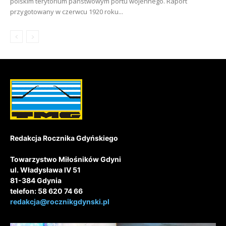
polskim terytorium państwowym portu wojennego. Raport
przygotowany w czerwcu 1920 roku...
Redakcja Rocznika Gdyńskiego
Towarzystwo Miłośników Gdyni
ul. Władysława IV 51
81-384 Gdynia
telefon: 58 620 74 66
redakcja@rocznikgdynski.pl