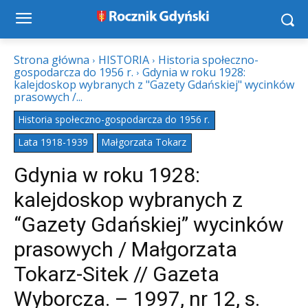
Strona główna
HISTORIA
Historia społeczno-
gospodarcza do 1956 r.
Gdynia w roku 1928:
kalejdoskop wybranych z "Gazety Gdańskiej" wycinków
prasowych /...
Historia społeczno-gospodarcza do 1956 r.
Lata 1918-1939
Małgorzata Tokarz
Gdynia w roku 1928:
kalejdoskop wybranych z
“Gazety Gdańskiej” wycinków
prasowych / Małgorzata
Tokarz-Sitek // Gazeta
Wyborcza. – 1997, nr 12, s.