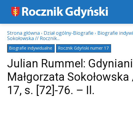
Strona główna
Dział ogólny-Biografie
Biografie indyw
Sokołowska // Rocznik...
Biografie indywidualne
Rocznik Gdyński numer 17
Julian Rummel: Gdyniani
Małgorzata Sokołowska /
17, s. [72]-76. – Il.