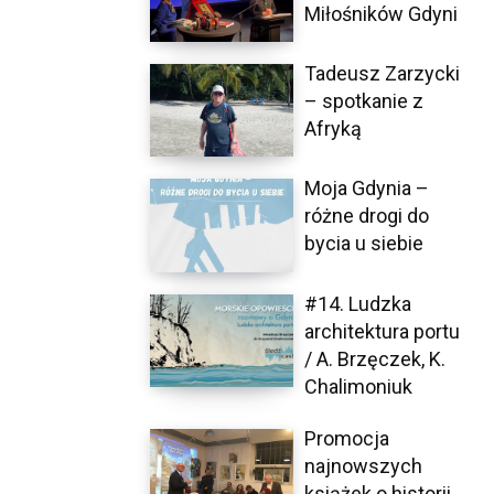
Miłośników Gdyni
Tadeusz Zarzycki
– spotkanie z
Afryką
Moja Gdynia –
różne drogi do
bycia u siebie
#14. Ludzka
architektura portu
/ A. Brzęczek, K.
Chalimoniuk
Promocja
najnowszych
książek o historii