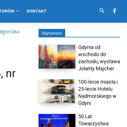
UTORÓW
KONTAKT
ałgorzata
Najnowsze
Gdynia od
wschodu do
zachodu, wystawa
Jolanty Majcher
, nr
100-lecie miasta i
25-lecie Hotelu
Nadmorskiego w
Gdyni
50 Lat
Towarzystwa