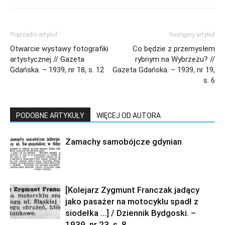
Poprzedni artykuł
Następny artykuł
Otwarcie wystawy fotografiki
Co będzie z przemysłem
artystycznej // Gazeta
rybnym na Wybrzeżu? //
Gdańska. – 1939, nr 18, s. 12
Gazeta Gdańska. – 1939, nr 19,
s. 6
PODOBNE ARTYKUŁY
WIĘCEJ OD AUTORA
Zamachy samobójcze gdynian
[Kolejarz Zygmunt Franczak jadący
jako pasażer na motocyklu spadł z
siodełka …] / Dziennik Bydgoski. –
1939, nr 23, s. 8