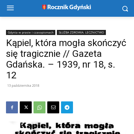
Gdynia w prasie i czasopismach
SŁUŻBA ZDROWIA. LECZNICTWO
Kąpiel, która mogła skończyć
się tragicznie // Gazeta
Gdańska. – 1939, nr 18, s.
12
13 października 2018