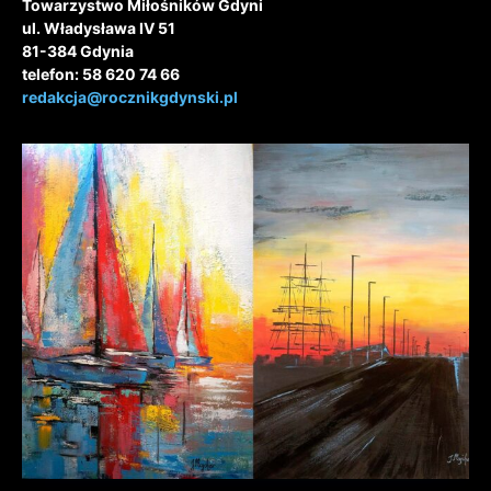
Towarzystwo Miłośników Gdyni
ul. Władysława IV 51
81-384 Gdynia
telefon: 58 620 74 66
redakcja@rocznikgdynski.pl